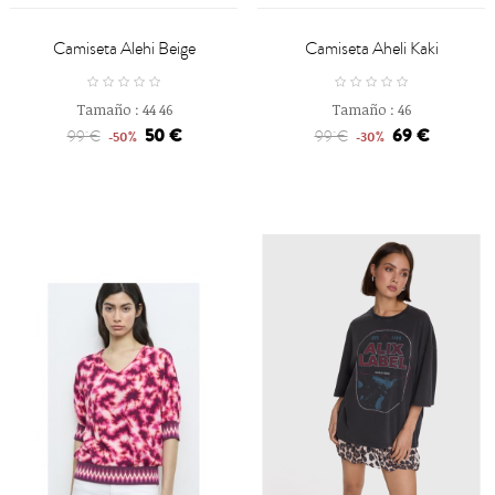
Camiseta Alehi Beige
Camiseta Aheli Kaki
Tamaño :
44
46
Tamaño :
46
50 €
69 €
99 €
99 €
-50%
-30%