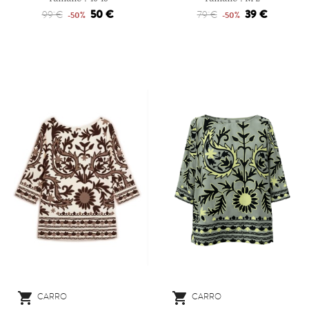
50 €
39 €
99 €
79 €
-50%
-50%


CARRO
CARRO