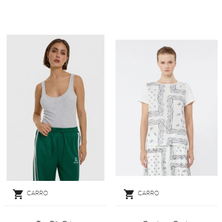


CARRO
CARRO