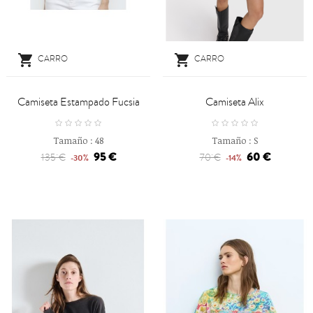


CARRO
CARRO
Camiseta Estampado Fucsia
Camiseta Alix
Tamaño :
48
Tamaño :
S
95 €
60 €
135 €
70 €
-30%
-14%