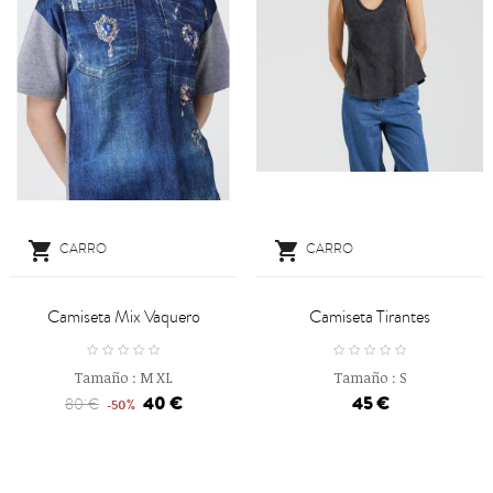


CARRO
CARRO
Camiseta Mix Vaquero
Camiseta Tirantes
Tamaño :
M
XL
Tamaño :
S
40 €
45 €
80 €
-50%