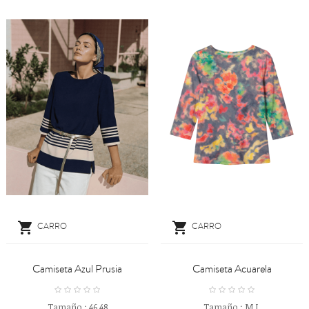


CARRO
CARRO
Camiseta Azul Prusia
Camiseta Acuarela
Tamaño :
46
48
Tamaño :
M
L