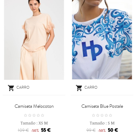


CARRO
CARRO
Camiseta Melocoton
Camiseta Blue Postale
Tamaño :
XS
M
Tamaño :
S
M
55 €
50 €
109 €
99 €
-50%
-50%