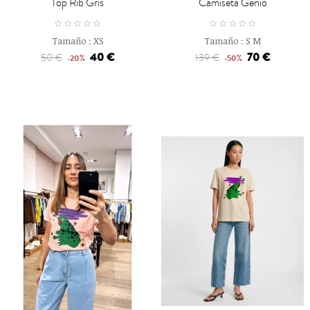
Top Rib Gris
Camiseta Genio
Tamaño :
XS
Tamaño :
S
M
40 €
70 €
50 €
139 €
-20%
-50%