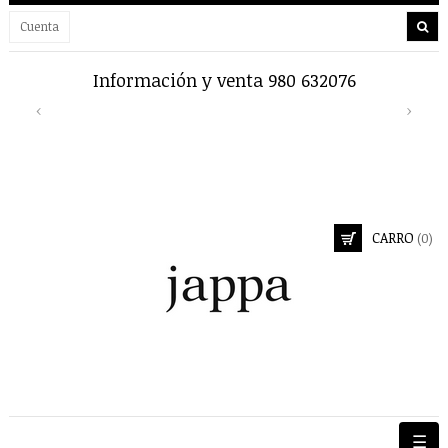
Cuenta
Información y venta 980 632076
Previous
Next
‹
›
CARRO
(0)
Nave
☰