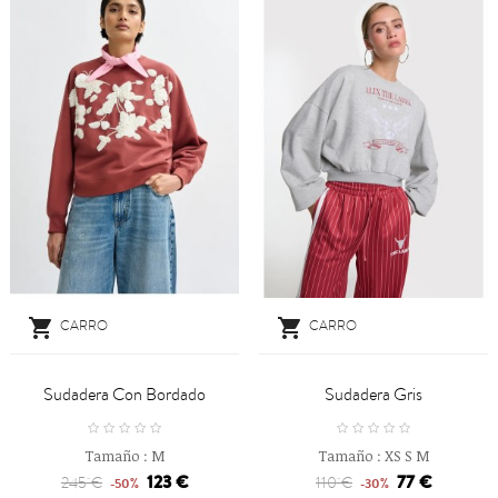


CARRO
CARRO
Sudadera Con Bordado
Sudadera Gris
Tamaño :
M
Tamaño :
XS
S
M
123 €
77 €
245 €
110 €
-50%
-30%