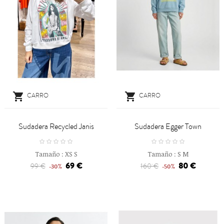


CARRO
CARRO
Sudadera Recycled Janis
Sudadera Egger Town
Tamaño :
XS
S
Tamaño :
S
M
69 €
80 €
99 €
160 €
-30%
-50%