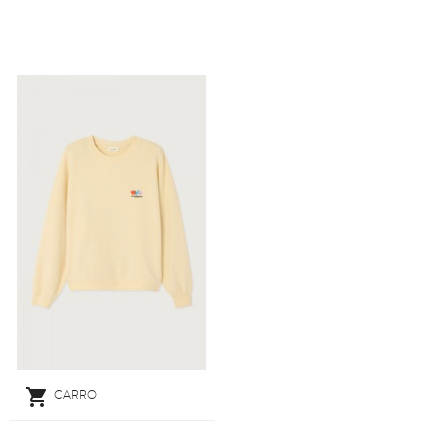

CARRO