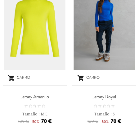


CARRO
CARRO
Jersey Amarillo
Jersey Royal
Tamaño :
M
L
Tamaño :
S
70 €
70 €
139 €
139 €
-50%
-50%