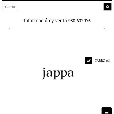
Cuenta
Información y venta 980 632076
Previous
Next
‹
›
CARRO
(0)
Nave
☰