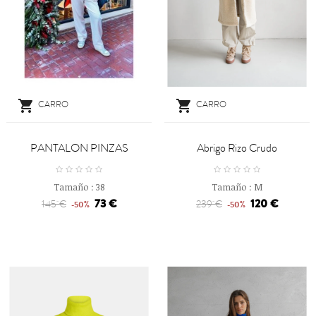


CARRO
CARRO
PANTALON PINZAS
Abrigo Rizo Crudo
Tamaño :
38
Tamaño :
M
73 €
120 €
145 €
239 €
-50%
-50%