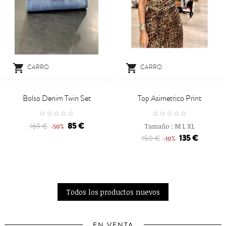


CARRO
CARRO
Bolso Denim Twin Set
Top Asimetrico Print
85 €
169 €
Tamaño :
M
L
XL
-50%
135 €
150 €
-10%
Todos los productos nuevos
EN VENTA