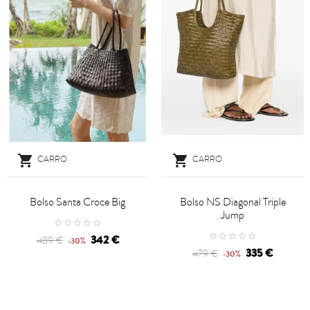


CARRO
CARRO
Bolso Santa Croce Big
Bolso NS Diagonal Triple
Jump
342 €
489 €
-30%
335 €
479 €
-30%