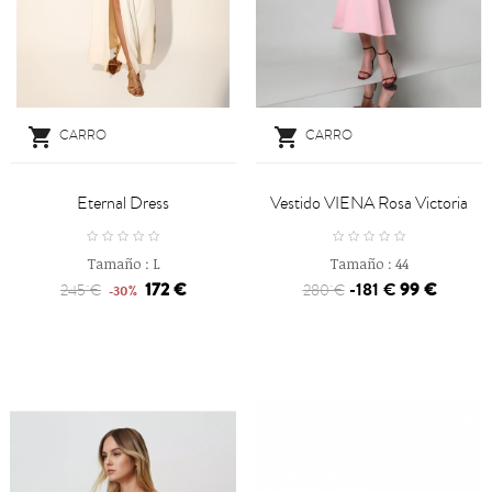


CARRO
CARRO
Eternal Dress
Vestido VIENA Rosa Victoria
Tamaño :
L
Tamaño :
44
172 €
-181 €
99 €
245 €
280 €
-30%