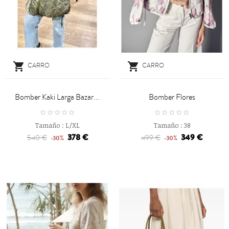


CARRO
CARRO
Bomber Kaki Larga Bazar...
Bomber Flores
Tamaño :
L/XL
Tamaño :
38
378 €
349 €
540 €
499 €
-30%
-30%