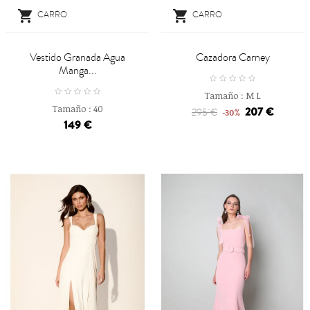


CARRO
CARRO
Vestido Granada Agua
Cazadora Carney
Manga...
Tamaño :
M
L
Tamaño :
40
207 €
295 €
-30%
149 €