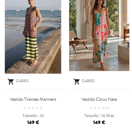


CARRO
CARRO
Vestido Tirantes Marinero
Vestido Citrus Nata
Tamaño :
36
Tamaño :
36
38
44
149 €
149 €