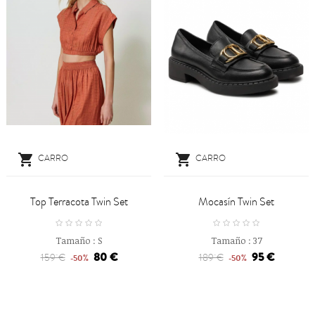


CARRO
CARRO
Top Terracota Twin Set
Mocasín Twin Set
Tamaño :
S
Tamaño :
37
80 €
95 €
159 €
189 €
-50%
-50%