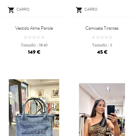


CARRO
CARRO
Vestido Alma Parole
Camiseta Tirantes
Tamaño :
38
40
Tamaño :
S
149 €
45 €