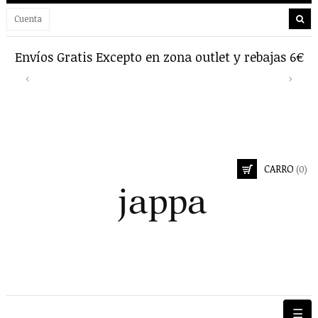
Cuenta
Envíos Gratis Excepto en zona outlet y rebajas 6€
Previous
Next
‹
›
CARRO
(0)
Nave
☰