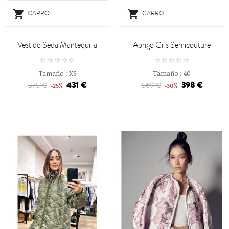


CARRO
CARRO
Vestido Seda Mantequilla
Abrigo Gris Semicouture
Tamaño :
XS
Tamaño :
40
431 €
398 €
575 €
569 €
-25%
-30%