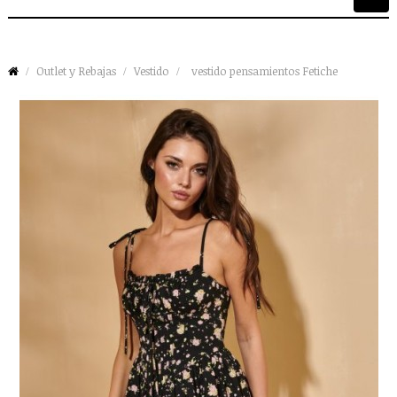
de
palan
Outlet y Rebajas
Vestido
vestido pensamientos Fetiche