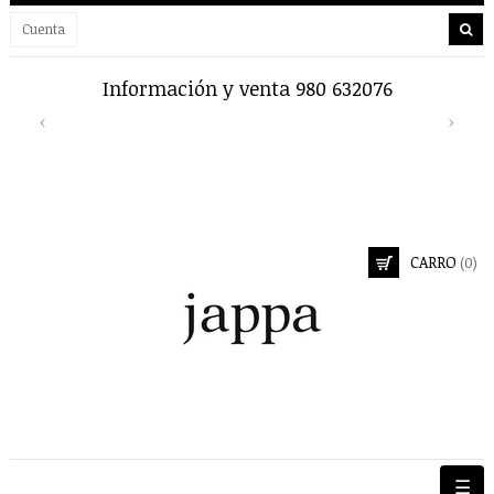
Cuenta
Información y venta 980 632076
Env
Previous
Next
‹
›
CARRO
(0)
Nave
☰