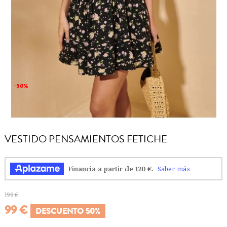
-50%
-50%
VESTIDO PENSAMIENTOS FETICHE
198 €
99 €
DESCUENTO 50%