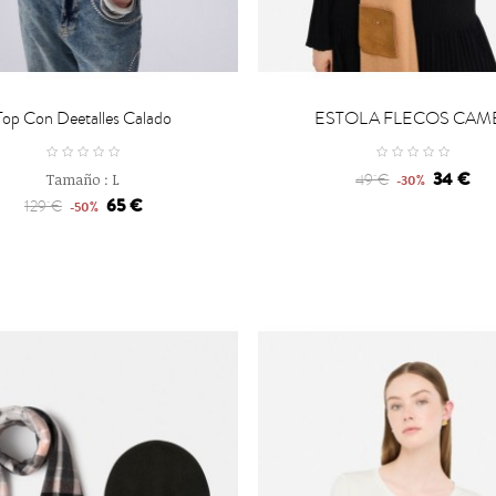

CARRO
CARRO
Top Con Deetalles Calado
ESTOLA FLECOS CAM
34 €
Tamaño :
L
49 €
-30%
65 €
129 €
-50%