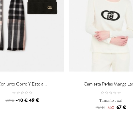

CARRO
CARRO
onjunto Gorro Y Estola...
Camiseta Perlas Manga La
-40 €
49 €
89 €
Tamaño :
xxl
67 €
96 €
-30%