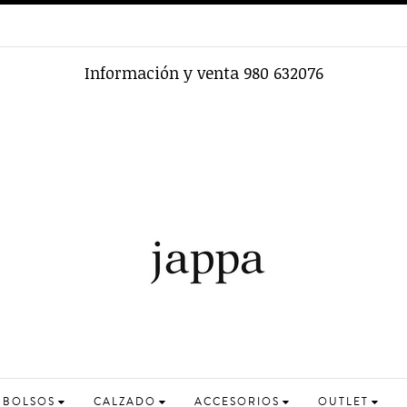
Envíos Gratis Excepto en zona outlet y rebajas 6€
BOLSOS
CALZADO
ACCESORIOS
OUTLET