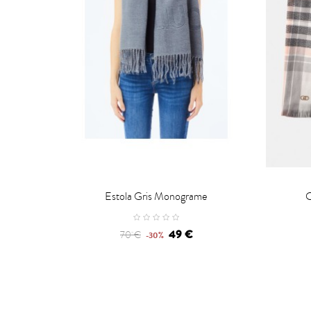


CARRO
Estola Gris Monograme
C
49 €
70 €
-30%