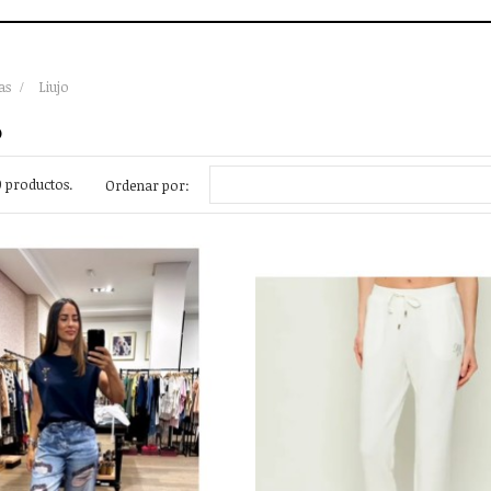
as
Liujo
o
 productos.
Ordenar por: