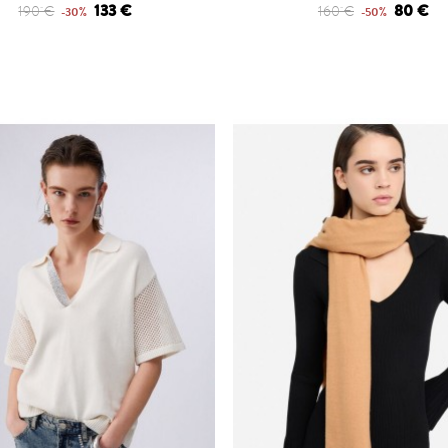
133 €
80 €
190 €
160 €
-30%
-50%