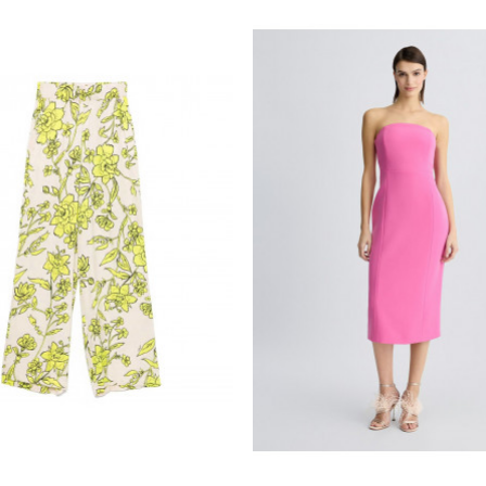

CARRO
CARRO