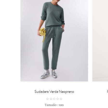


CARRO
Sudadera Verde Neopreno
Tamaño :
xxs