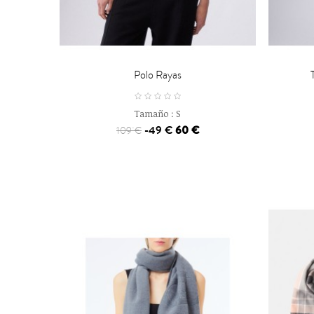


CARRO
Polo Rayas
Tamaño :
S
-49 €
60 €
109 €