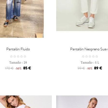

CARRO
CARRO
Pantalón Fluido
Pantalón Neopreno Suav
Tamaño :
29
Tamaño :
S
L
85 €
89 €
170 €
99 €
-50%
-10%