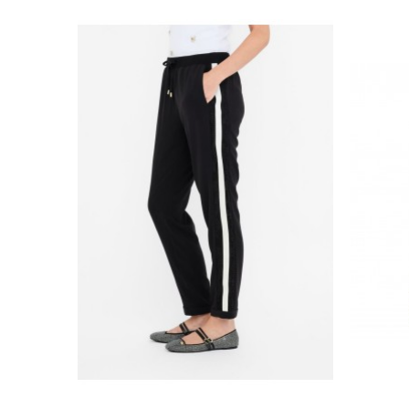


CARRO