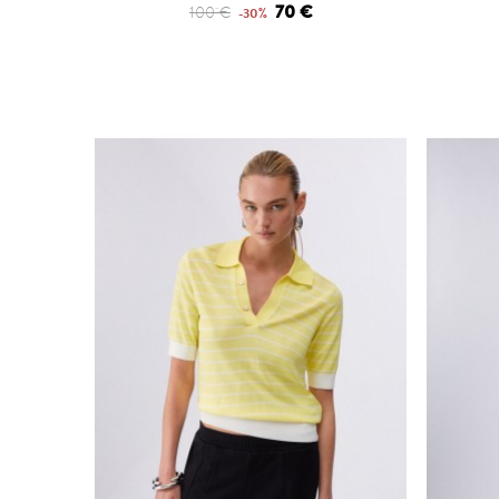
70 €
100 €
-30%