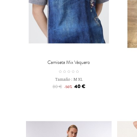


CARRO
Camiseta Mix Vaquero
Tamaño :
M
XL
40 €
80 €
-50%