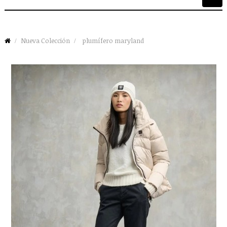
de
palan
Nueva Colección
plumífero maryland