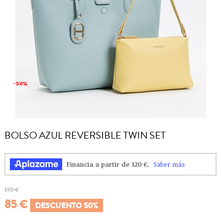
-50%
-50%
BOLSO AZUL REVERSIBLE TWIN SET
170 €
85 €
DESCUENTO 50%