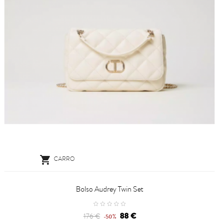

CARRO
Bolso Audrey Twin Set
88 €
176 €
-50%