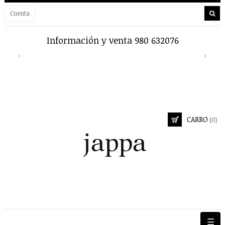
Cuenta
Información y venta 980 632076
E
Previous
Next
‹
›
CARRO
(0)
Nave
☰