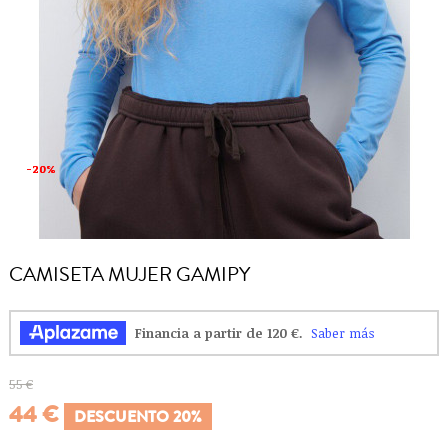
-20%
-20%
CAMISETA MUJER GAMIPY
55 €
44 €
DESCUENTO 20%