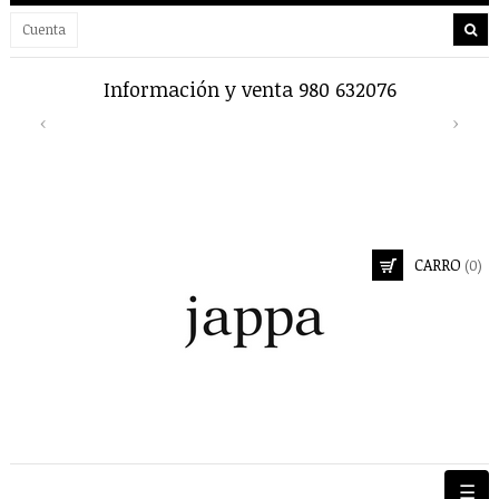
Cuenta
Información y venta 980 632076
Previous
Next
‹
›
CARRO
(0)
Nave
☰