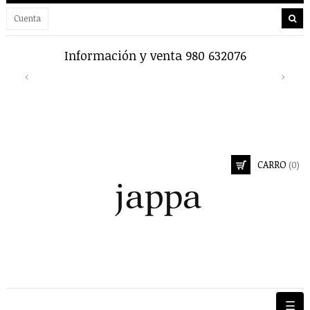
Cuenta
Información y venta 980 632076
Previous
Next
‹
›
CARRO
(0)
Nave
☰