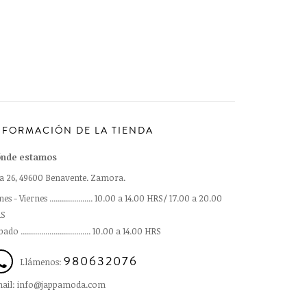
NFORMACIÓN DE LA TIENDA
nde estamos
a 26, 49600 Benavente. Zamora.
es - Viernes ..................... 10.00 a 14.00 HRS/ 17.00 a 20.00
S
ado .................................. 10.00 a 14.00 HRS
980632076
Llámenos:
ail: info@jappamoda.com