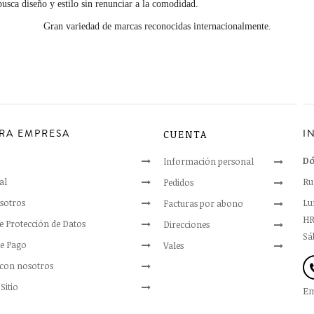
usca diseño y estilo sin renunciar a la comodidad.
Gran variedad de marcas reconocidas internacionalmente.
RA EMPRESA
I
CUENTA
Dó
Información personal
al
Ru
Pedidos
sotros
Lun
Facturas por abono
HR
de Protección de Datos
Direcciones
Sáb
e Pago
Vales
 con nosotros
Sitio
Em