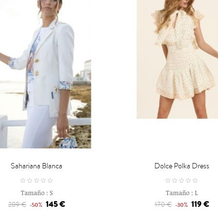

CARRO
CARRO
Sahariana Blanca
Dolce Polka Dress
Tamaño :
S
Tamaño :
L
145 €
119 €
289 €
170 €
-50%
-30%