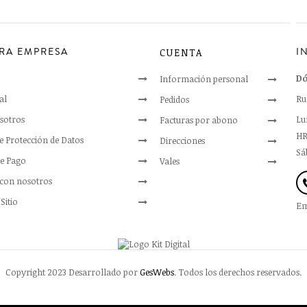
RA EMPRESA
I
CUENTA
Dó
Información personal
al
Ru
Pedidos
sotros
Lun
Facturas por abono
HR
de Protección de Datos
Direcciones
Sáb
e Pago
Vales
 con nosotros
Sitio
Em
Copyright 2023 Desarrollado por
GesWebs
. Todos los derechos reservados.