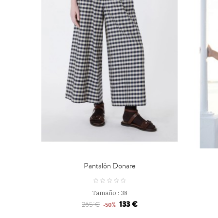


CARRO
Pantalón Donare
Tamaño :
38
133 €
265 €
-50%