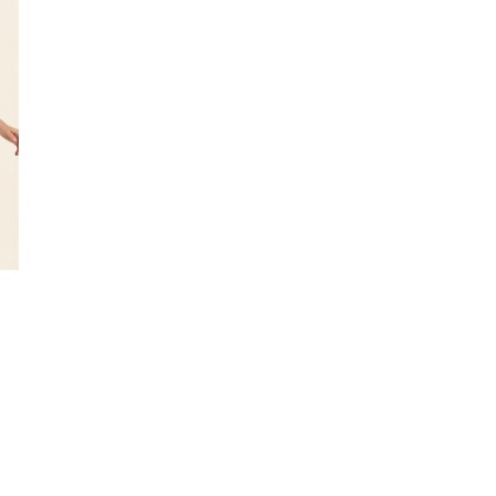


CARRO
Vestido Andina Rojo
Tamaño :
38
40
120 €
200 €
-40%