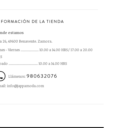
NFORMACIÓN DE LA TIENDA
nde estamos
a 26, 49600 Benavente. Zamora.
es - Viernes ..................... 10.00 a 14.00 HRS/ 17.00 a 20.00
S
ado .................................. 10.00 a 14.00 HRS
980632076
Llámenos:
ail: info@jappamoda.com