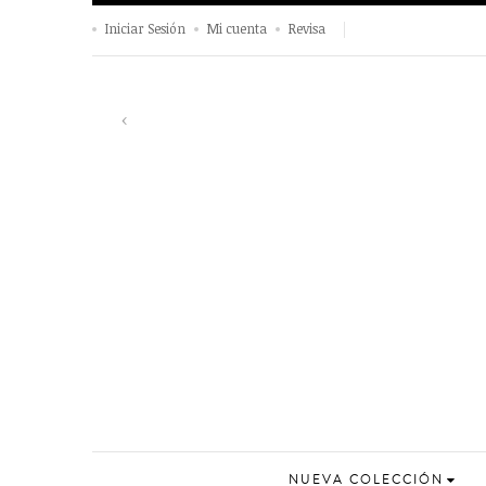
Iniciar Sesión
Mi cuenta
Revisa
Información y venta 980 6
Previous
‹
NUEVA COLECCIÓN