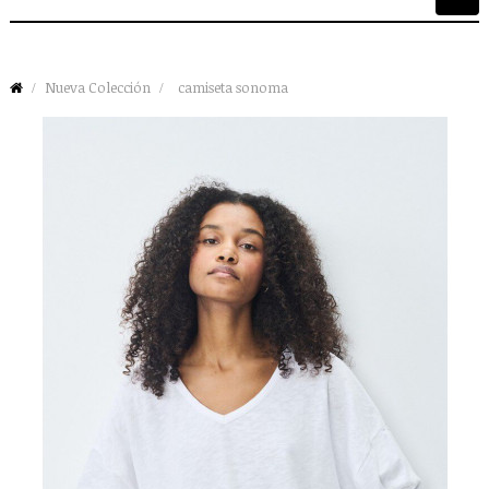
de
palan
Nueva Colección
camiseta sonoma