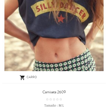

CARRO
Camiseta 2609
Tamaño :
M
L