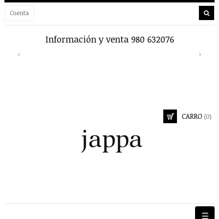
Cuenta
Información y venta 980 632076
Enví
Previous
Next
‹
›
CARRO
(0)
Nave
☰