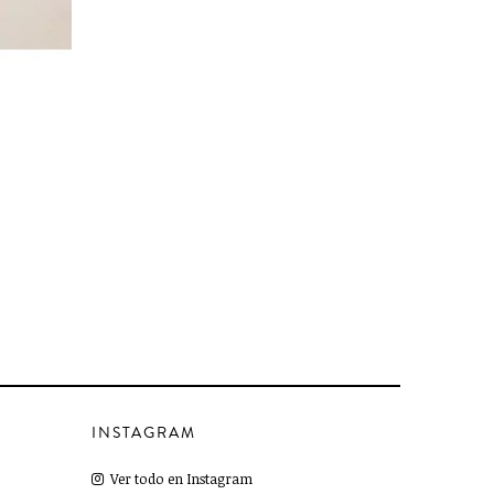


CARRO
Pantalón Punto Con Ganchillo
Tamaño :
L
135 €
270 €
-50%
INSTAGRAM
Ver todo en Instagram