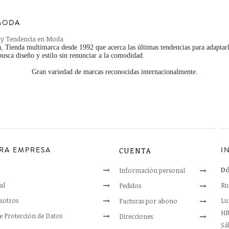
MODA
 y Tendencia en Moda
 Tienda multimarca desde 1992 que acerca las últimas tendencias para adaptarl
usca diseño y estilo sin renunciar a la comodidad.
Gran variedad de marcas reconocidas internacionalmente.
RA EMPRESA
I
CUENTA
Dó
Información personal
al
Ru
Pedidos
sotros
Lun
Facturas por abono
HR
de Protección de Datos
Direcciones
Sáb