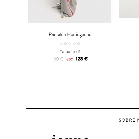


CARRO
Pantalón Herringbone
Tamaño :
S
128 €
160 €
-20%
SOBRE 