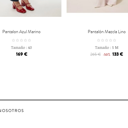

CARRO
CARRO
Pantalon Azul Marino
Pantalón Mezcla Lino
Tamaño :
40
Tamaño :
S
M
169 €
133 €
265 €
-50%
NOSOTROS