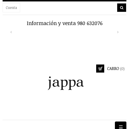
Cuenta
Información y venta 980 632076
En
Previous
Next
‹
›
CARRO
(0)
Nave
☰