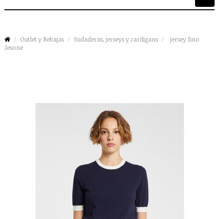
de
palan
Outlet y Rebajas
Sudaderas, jerseys y cardigans
jersey fino
Jesone