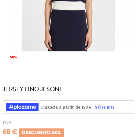
-50%
-50%
JERSEY FINO JESONE
135 €
68 €
DESCUENTO 50%