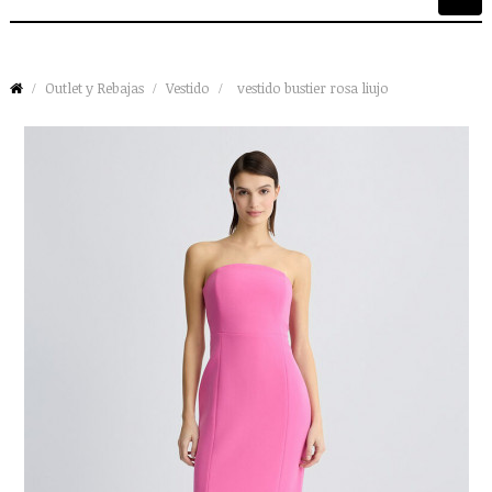
de
palan
Outlet y Rebajas
Vestido
vestido bustier rosa liujo