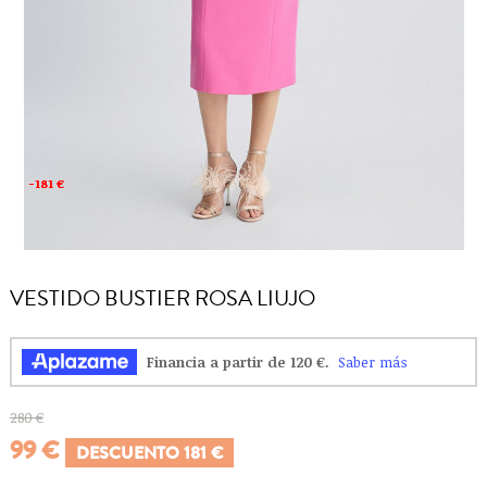
-181 €
-181 €
VESTIDO BUSTIER ROSA LIUJO
280 €
99 €
DESCUENTO 181 €