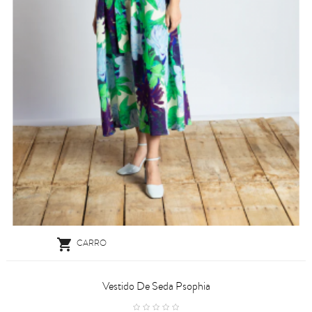

CARRO
Vestido De Seda Psophia