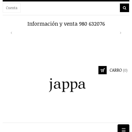
Cuenta
Información y venta 980 632076
Env
Previous
Next
‹
›
CARRO
(0)
Nave
☰