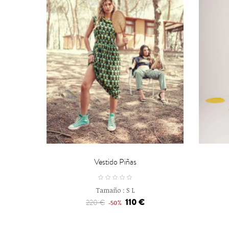


CARRO
Vestido Piñas
Tamaño :
S
L
110 €
220 €
-50%