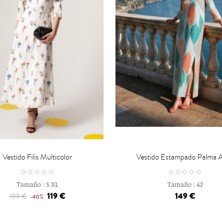

CARRO
CARRO
Vestido Filis Multicolor
Vestido Estampado Palma 
Tamaño :
S
XL
Tamaño :
42
119 €
149 €
199 €
-40%