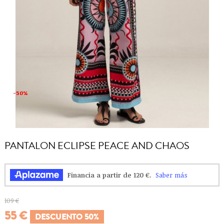
-50%
-50%
PANTALON ECLIPSE PEACE AND CHAOS
109 €
55 €
DESCUENTO 50%