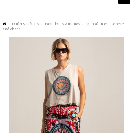
de
palan
Outlet y Rebajas
Pantalones y monos
pantalon eclipse peace
and chaos