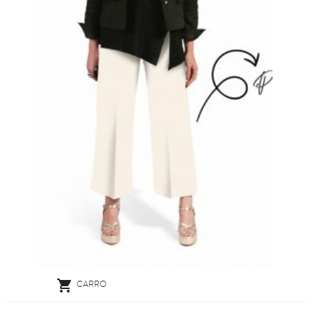

CARRO