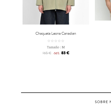


CARRO
Chaqueta Leona Canadian
Tamaño :
M
83 €
165 €
-50%
SOBRE 