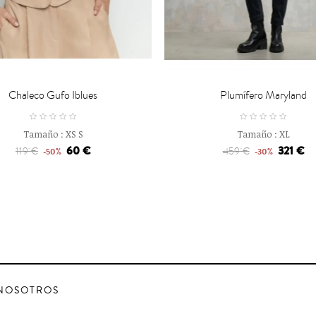

CARRO
CARRO
Chaleco Gufo Iblues
Plumífero Maryland
Tamaño :
XS
S
Tamaño :
XL
60 €
321 €
119 €
459 €
-50%
-30%
NOSOTROS