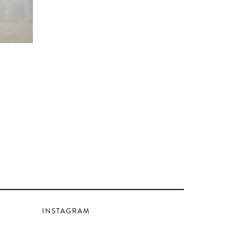


CARRO
Chaqueta Dog
Tamaño :
S
M
213 €
425 €
-50%
INSTAGRAM