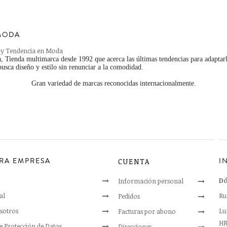
MODA
 y Tendencia en Moda
 Tienda multimarca desde 1992 que acerca las últimas tendencias para adaptarl
usca diseño y estilo sin renunciar a la comodidad.
Gran variedad de marcas reconocidas internacionalmente.
RA EMPRESA
I
CUENTA
Dó
Información personal
al
Ru
Pedidos
sotros
Lun
Facturas por abono
HR
de Protección de Datos
Direcciones