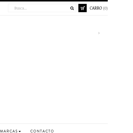
CARRO
(0)
Envíos Gratis Ex
Next
›
MARCAS
CONTACTO