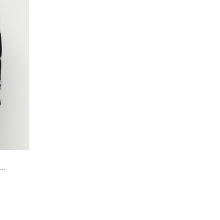


CARRO
..
Jersey Caraz
Tamaño :
L
113 €
225 €
-50%