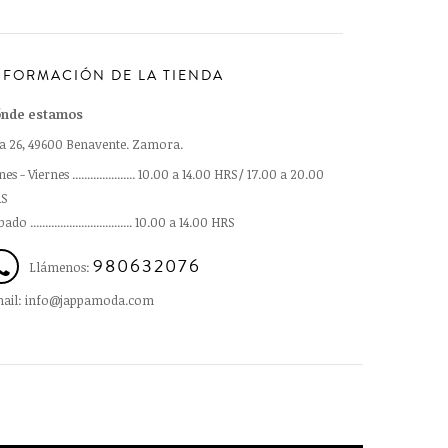
NFORMACIÓN DE LA TIENDA
nde estamos
a 26, 49600 Benavente. Zamora.
es - Viernes ..................... 10.00 a 14.00 HRS/ 17.00 a 20.00
S
ado .................................. 10.00 a 14.00 HRS
980632076
Llámenos:
ail: info@jappamoda.com