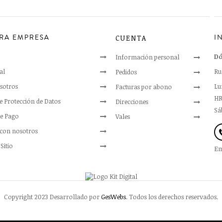
RA EMPRESA
I
CUENTA
Dó
Información personal
al
Ru
Pedidos
sotros
Lun
Facturas por abono
HR
de Protección de Datos
Direcciones
Sáb
e Pago
Vales
 con nosotros
Sitio
Em
Copyright 2023 Desarrollado por
GesWebs
. Todos los derechos reservados.