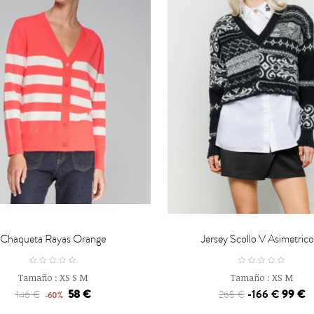

CARRO
CARRO
Chaqueta Rayas Orange
Jersey Scollo V Asimetrico.
Tamaño :
XS
S
M
Tamaño :
XS
M
58 €
-166 €
99 €
146 €
265 €
-60%