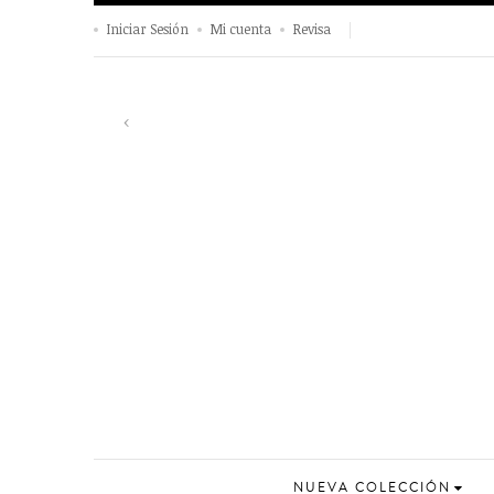
Iniciar Sesión
Mi cuenta
Revisa
Información y venta 980 632076
Previous
‹
NUEVA COLECCIÓN