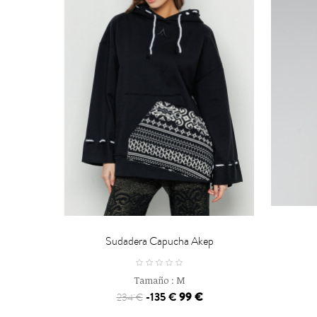


CARRO
Sudadera Capucha Akep
Tamaño :
M
-135 €
99 €
234 €